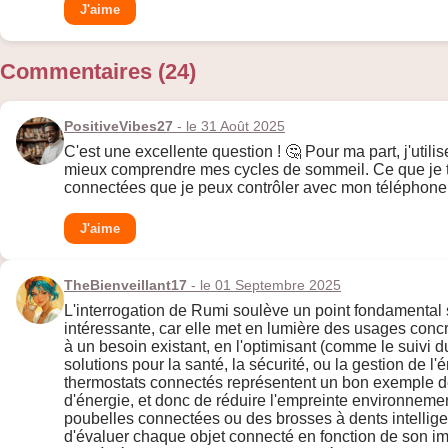
J'aime
Commentaires (24)
PositiveVibes27
- le 31 Août 2025
C'est une excellente question ! 🤔 Pour ma part, j'uti
mieux comprendre mes cycles de sommeil. Ce que je tro
connectées que je peux contrôler avec mon téléphone,
J'aime
TheBienveillant17
- le 01 Septembre 2025
L'interrogation de Rumi soulève un point fondamental su
intéressante, car elle met en lumière des usages concr
à un besoin existant, en l'optimisant (comme le suivi 
solutions pour la santé, la sécurité, ou la gestion de 
thermostats connectés représentent un bon exemple de 
d'énergie, et donc de réduire l'empreinte environnement
poubelles connectées ou des brosses à dents intelligent
d'évaluer chaque objet connecté en fonction de son impa