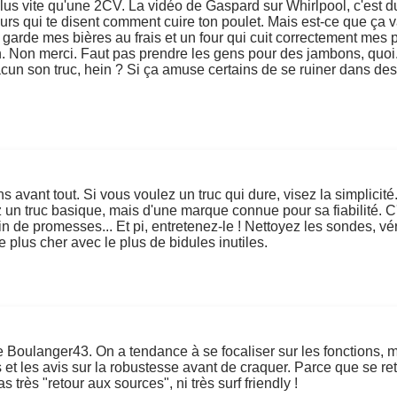
 plus vite qu'une 2CV. La vidéo de Gaspard sur Whirlpool, c'est
 fours qui te disent comment cuire ton poulet. Mais est-ce que ça
ui garde mes bières au frais et un four qui cuit correctement mes 
pain. Non merci. Faut pas prendre les gens pour des jambons, quo
un son truc, hein ? Si ça amuse certains de se ruiner dans des ga
avant tout. Si vous voulez un truc qui dure, visez la simplicité
z un truc basique, mais d'une marque connue pour sa fiabilité.
 de promesses... Et pi, entretenez-le ! Nettoyez les sondes, véri
e plus cher avec le plus de bidules inutiles.
e Boulanger43. On a tendance à se focaliser sur les fonctions, 
s et les avis sur la robustesse avant de craquer. Parce que se re
s très "retour aux sources", ni très surf friendly !