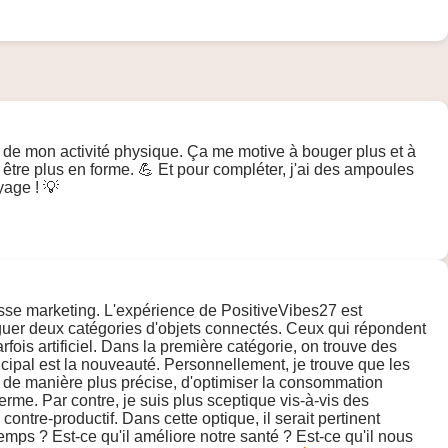
t de mon activité physique. Ça me motive à bouger plus et à
tre plus en forme. 💪 Et pour compléter, j'ai des ampoules
yage ! 💡
omesse marketing. L'expérience de PositiveVibes27 est
inguer deux catégories d'objets connectés. Ceux qui répondent
ois artificiel. Dans la première catégorie, on trouve des
incipal est la nouveauté. Personnellement, je trouve que les
e de manière plus précise, d'optimiser la consommation
erme. Par contre, je suis plus sceptique vis-à-vis des
ntre-productif. Dans cette optique, il serait pertinent
emps ? Est-ce qu'il améliore notre santé ? Est-ce qu'il nous