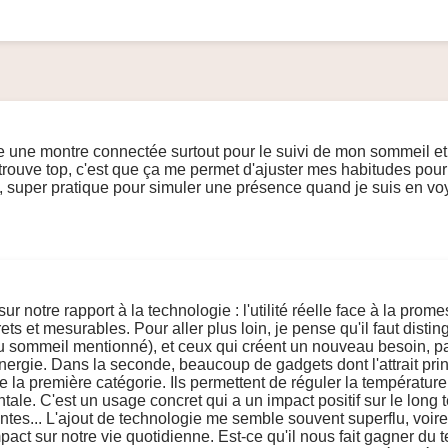
lise une montre connectée surtout pour le suivi de mon sommeil e
uve top, c'est que ça me permet d'ajuster mes habitudes pour ê
 super pratique pour simuler une présence quand je suis en vo
r notre rapport à la technologie : l'utilité réelle face à la pr
ets et mesurables. Pour aller plus loin, je pense qu'il faut dist
du sommeil mentionné), et ceux qui créent un nouveau besoin, parf
l'énergie. Dans la seconde, beaucoup de gadgets dont l'attrait pr
la première catégorie. Ils permettent de réguler la températur
ale. C'est un usage concret qui a un impact positif sur le long t
es... L'ajout de technologie me semble souvent superflu, voire co
ct sur notre vie quotidienne. Est-ce qu'il nous fait gagner du t