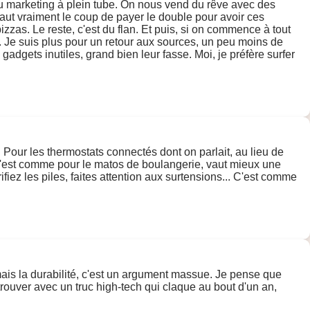
 du marketing à plein tube. On nous vend du rêve avec des
 vaut vraiment le coup de payer le double pour avoir ces
pizzas. Le reste, c'est du flan. Et puis, si on commence à tout
i. Je suis plus pour un retour aux sources, un peu moins de
dgets inutiles, grand bien leur fasse. Moi, je préfère surfer
. Pour les thermostats connectés dont on parlait, au lieu de
 C'est comme pour le matos de boulangerie, vaut mieux une
fiez les piles, faites attention aux surtensions... C'est comme
mais la durabilité, c'est un argument massue. Je pense que
trouver avec un truc high-tech qui claque au bout d'un an,