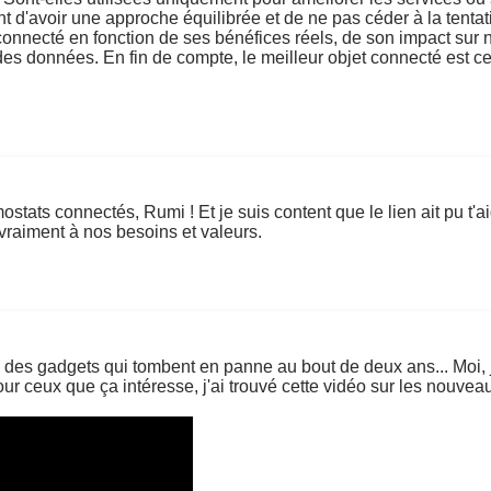
t d'avoir une approche équilibrée et de ne pas céder à la tentati
t connecté en fonction de ses bénéfices réels, de son impact sur 
des données. En fin de compte, le meilleur objet connecté est ce
tats connectés, Rumi ! Et je suis content que le lien ait pu t'aid
 vraiment à nos besoins et valeurs.
ste des gadgets qui tombent en panne au bout de deux ans... Moi,
 Pour ceux que ça intéresse, j'ai trouvé cette vidéo sur les nouve