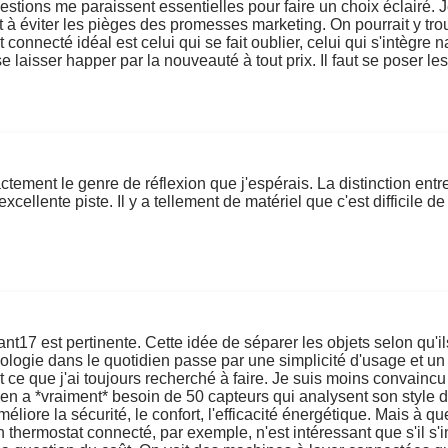
stions me paraissent essentielles pour faire un choix éclairé. 
 et à éviter les pièges des promesses marketing. On pourrait y tro
t connecté idéal est celui qui se fait oublier, celui qui s'intègr
se laisser happer par la nouveauté à tout prix. Il faut se poser le
ement le genre de réflexion que j'espérais. La distinction entre b
excellente piste. Il y a tellement de matériel que c'est difficile de
nt17 est pertinente. Cette idée de séparer les objets selon qu'i
ologie dans le quotidien passe par une simplicité d'usage et un 
st ce que j'ai toujours recherché à faire. Je suis moins convaincu
oyen a *vraiment* besoin de 50 capteurs qui analysent son style
liore la sécurité, le confort, l'efficacité énergétique. Mais à qu
 thermostat connecté, par exemple, n'est intéressant que s'il s'