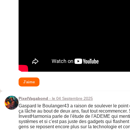
J'aime
PixelVagabond
- le 04 Septembre 2025
Gaspard le Boulanger43 a raison de soulever le point de
ça lâche au bout de deux ans, faut tout recommencer. 
InvestHarmonia parle de l'étude de l'ADEME qui mentio
systèmes et si c'est pas juste des gadgets qui flashent
gens se reposent encore plus sur la technologie et con