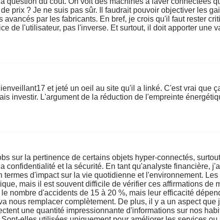
 a la question du coût. On voit des machines à laver connectées q
art de prix ? Je ne suis pas sûr. Il faudrait pouvoir objectiver l
vancés par les fabricants. En bref, je crois qu'il faut rester crit
ce de l'utilisateur, pas l'inverse. Et surtout, il doit apporter une
enveillant17 et jeté un oeil au site qu'il a linké. C'est vrai que ç
is investir. L'argument de la réduction de l'empreinte énergétiq
bs sur la pertinence de certains objets hyper-connectés, surtou
confidentialité et la sécurité. En tant qu'analyste financière, j
n termes d'impact sur la vie quotidienne et l'environnement. Le
étique, mais il est souvent difficile de vérifier ces affirmation
le nombre d'accidents de 15 à 20 %, mais leur efficacité dépen
va nous remplacer complètement. De plus, il y a un aspect que je 
lectent une quantité impressionnante d'informations sur nos hab
ont-elles utilisées uniquement pour améliorer les services ou s