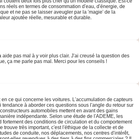
ui coûtent deux fois plus cher qu'un modèle classique. Est-ce
es gains réels en termes de consommation d'eau, d'énergie, de
ique et ne pas se laisser aveugler par la 'magie' de la
 valeur ajoutée réelle, mesurable et durable.
a aide pas mal à y voir plus clair. J'ai creusé la question des
ue, ça me parle pas mal. Merci pour les conseils !
t en ce qui concerne les voitures. L'accumulation de capteurs
'ai tendance à aborder ces questions sous l'angle du retour sur
s constructeurs automobiles mettent en avant des gains
s de manière indépendante. Selon une étude de l'ADEME, les
d fortement des conditions de circulation et du comportement
trouve très important, c'est l'éthique de la collecte et de
itudes de conduite, nos déplacements, nos centres d'intérêt,
ont-elles revendues à des tiers à des fins commerciales ? Il