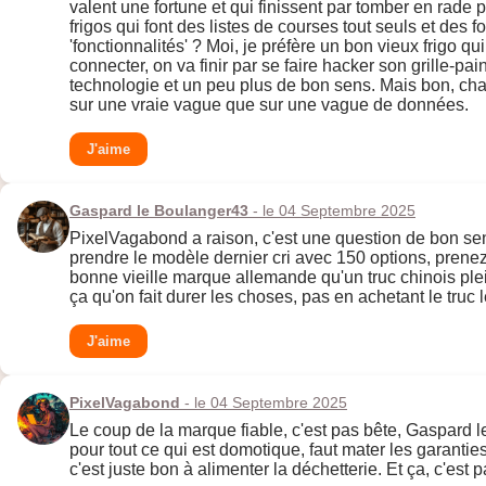
valent une fortune et qui finissent par tomber en rade
frigos qui font des listes de courses tout seuls et des
'fonctionnalités' ? Moi, je préfère un bon vieux frigo q
connecter, on va finir par se faire hacker son grille-
technologie et un peu plus de bon sens. Mais bon, chac
sur une vraie vague que sur une vague de données.
J'aime
Gaspard le Boulanger43
- le 04 Septembre 2025
PixelVagabond a raison, c'est une question de bon sens 
prendre le modèle dernier cri avec 150 options, prene
bonne vieille marque allemande qu'un truc chinois plein
ça qu'on fait durer les choses, pas en achetant le truc l
J'aime
PixelVagabond
- le 04 Septembre 2025
Le coup de la marque fiable, c'est pas bête, Gaspard l
pour tout ce qui est domotique, faut mater les garantie
c'est juste bon à alimenter la déchetterie. Et ça, c'est pa