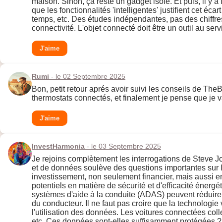
maison. Sinon, ça reste un gadget isolé. Et puis, il y
que les fonctionnalités 'intelligentes' justifient cet éc
temps, etc. Des études indépendantes, pas des chiffres a
connectivité. L'objet connecté doit être un outil au servi
J'aime
Rumi
- le 02 Septembre 2025
Bon, petit retour aprés avoir suivi les conseils de TheBi
thermostats connectés, et finalement je pense que je va
J'aime
InvestHarmonia
- le 03 Septembre 2025
Je rejoins complètement les interrogations de Steve Jo
et de données soulève des questions importantes sur la 
investissement, non seulement financier, mais aussi e
potentiels en matière de sécurité et d'efficacité énerg
systèmes d'aide à la conduite (ADAS) peuvent réduire 
du conducteur. Il ne faut pas croire que la technologie 
l'utilisation des données. Les voitures connectées col
etc. Ces données sont-elles suffisamment protégées ? S