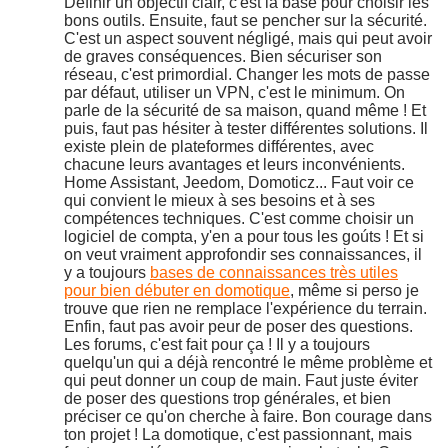
Définir un objectif clair, c'est la base pour choisir les
bons outils. Ensuite, faut se pencher sur la sécurité.
C'est un aspect souvent négligé, mais qui peut avoir
de graves conséquences. Bien sécuriser son
réseau, c'est primordial. Changer les mots de passe
par défaut, utiliser un VPN, c'est le minimum. On
parle de la sécurité de sa maison, quand même ! Et
puis, faut pas hésiter à tester différentes solutions. Il
existe plein de plateformes différentes, avec
chacune leurs avantages et leurs inconvénients.
Home Assistant, Jeedom, Domoticz... Faut voir ce
qui convient le mieux à ses besoins et à ses
compétences techniques. C'est comme choisir un
logiciel de compta, y'en a pour tous les goúts ! Et si
on veut vraiment approfondir ses connaissances, il
y a toujours
bases de connaissances très utiles
pour bien débuter en domotique
, même si perso je
trouve que rien ne remplace l'expérience du terrain.
Enfin, faut pas avoir peur de poser des questions.
Les forums, c'est fait pour ça ! Il y a toujours
quelqu'un qui a déjà rencontré le même problème et
qui peut donner un coup de main. Faut juste éviter
de poser des questions trop générales, et bien
préciser ce qu'on cherche à faire. Bon courage dans
ton projet ! La domotique, c'est passionnant, mais