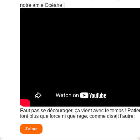
notre amie Océane :
Faut pas se décourager, ça vient avec le temps ! Pati
font plus que force ni que rage, comme disait l'autre.
J'aime