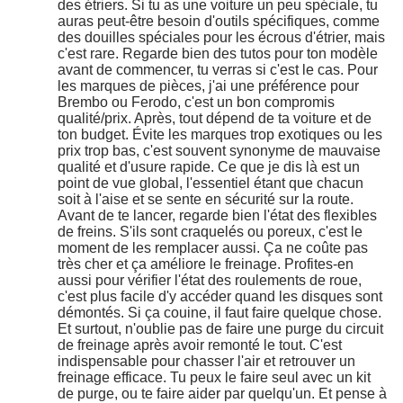
des étriers. Si tu as une voiture un peu spéciale, tu
auras peut-être besoin d'outils spécifiques, comme
des douilles spéciales pour les écrous d'étrier, mais
c'est rare. Regarde bien des tutos pour ton modèle
avant de commencer, tu verras si c'est le cas. Pour
les marques de pièces, j'ai une préférence pour
Brembo ou Ferodo, c'est un bon compromis
qualité/prix. Après, tout dépend de ta voiture et de
ton budget. Évite les marques trop exotiques ou les
prix trop bas, c'est souvent synonyme de mauvaise
qualité et d'usure rapide. Ce que je dis là est un
point de vue global, l'essentiel étant que chacun
soit à l'aise et se sente en sécurité sur la route.
Avant de te lancer, regarde bien l'état des flexibles
de freins. S'ils sont craquelés ou poreux, c'est le
moment de les remplacer aussi. Ça ne coûte pas
très cher et ça améliore le freinage. Profites-en
aussi pour vérifier l'état des roulements de roue,
c'est plus facile d'y accéder quand les disques sont
démontés. Si ça couine, il faut faire quelque chose.
Et surtout, n'oublie pas de faire une purge du circuit
de freinage après avoir remonté le tout. C'est
indispensable pour chasser l'air et retrouver un
freinage efficace. Tu peux le faire seul avec un kit
de purge, ou te faire aider par quelqu'un. Et pense à