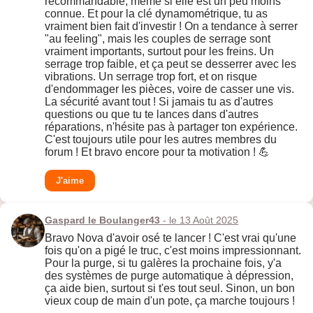
recommandable, même si elle est un peu moins
connue. Et pour la clé dynamométrique, tu as
vraiment bien fait d'investir ! On a tendance à serrer
"au feeling", mais les couples de serrage sont
vraiment importants, surtout pour les freins. Un
serrage trop faible, et ça peut se desserrer avec les
vibrations. Un serrage trop fort, et on risque
d'endommager les pièces, voire de casser une vis.
La sécurité avant tout ! Si jamais tu as d'autres
questions ou que tu te lances dans d'autres
réparations, n'hésite pas à partager ton expérience.
C'est toujours utile pour les autres membres du
forum ! Et bravo encore pour ta motivation ! 💪
J'aime
Gaspard le Boulanger43
- le 13 Août 2025
Bravo Nova d'avoir osé te lancer ! C'est vrai qu'une
fois qu'on a pigé le truc, c'est moins impressionnant.
Pour la purge, si tu galères la prochaine fois, y'a
des systèmes de purge automatique à dépression,
ça aide bien, surtout si t'es tout seul. Sinon, un bon
vieux coup de main d'un pote, ça marche toujours !