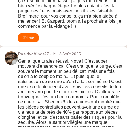
ça s'est plutôt bien passé, j'ai pris mon temps, j'ai
bien vérifié chaque étape. Le plus chiant, c'est la
purge des freins, mais avec un kit, c'est faisable.
Bref, merci pour vos conseils, ça m'a bien aidée à
me lancer ! Et Gaspard, promis, la prochaine fois, je
commence par la vidange ! ;)
J'aime
PositiveVibes27
- le 13 Août 2025
Génial que tu aies réussi, Nova ! C'est super
motivant d'entendre ça. C'est vrai que la purge, c'est
souvent le moment un peu délicat, mais une fois
qu'on a le coup de main... Et puis, quelle
satisfaction de se dire qu'on l'a fait soi-même ! C'est
une excellente idée d'avoir suivi les conseils de ton
ami mécano pour le choix des pièces. D'ailleurs, je
trouve que c'est un bon compromis. Pour compléter
ce que disait Sherlock6, des études ont montré que
les pièces contrefaites peuvent avoir une durée de
vie réduite de près de 40% par rapport aux pièces
d'origine, et ça, c'est sans parler des risques pour la
sécurité. Alors, autant privilégier une marque