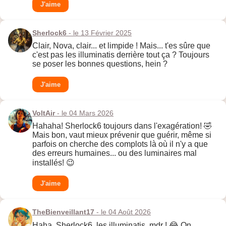
J'aime
Sherlock6
- le 13 Février 2025
Clair, Nova, clair... et limpide ! Mais... t'es sûre que
c'est pas les illuminatis derrière tout ça ? Toujours
se poser les bonnes questions, hein ?
J'aime
VoltAir
- le 04 Mars 2026
Hahaha! Sherlock6 toujours dans l'exagération! 🤣
Mais bon, vaut mieux prévenir que guérir, même si
parfois on cherche des complots là où il n'y a que
des erreurs humaines... ou des luminaires mal
installés! 😉
J'aime
TheBienveillant17
- le 04 Août 2026
Haha, Sherlock6, les illuminatis, mdr ! 😂 On