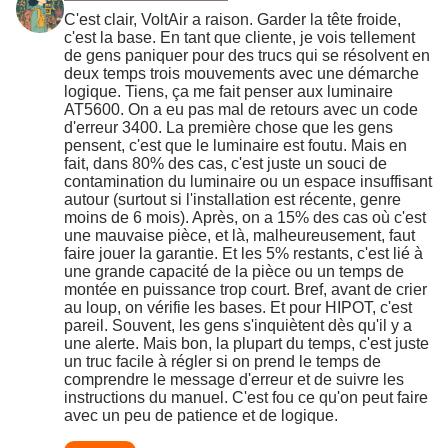
C'est clair, VoltAir a raison. Garder la tête froide,
c'est la base. En tant que cliente, je vois tellement
de gens paniquer pour des trucs qui se résolvent en
deux temps trois mouvements avec une démarche
logique. Tiens, ça me fait penser aux luminaire
AT5600. On a eu pas mal de retours avec un code
d'erreur 3400. La première chose que les gens
pensent, c'est que le luminaire est foutu. Mais en
fait, dans 80% des cas, c'est juste un souci de
contamination du luminaire ou un espace insuffisant
autour (surtout si l'installation est récente, genre
moins de 6 mois). Après, on a 15% des cas où c'est
une mauvaise pièce, et là, malheureusement, faut
faire jouer la garantie. Et les 5% restants, c'est lié à
une grande capacité de la pièce ou un temps de
montée en puissance trop court. Bref, avant de crier
au loup, on vérifie les bases. Et pour HIPOT, c'est
pareil. Souvent, les gens s'inquiètent dès qu'il y a
une alerte. Mais bon, la plupart du temps, c'est juste
un truc facile à régler si on prend le temps de
comprendre le message d'erreur et de suivre les
instructions du manuel. C'est fou ce qu'on peut faire
avec un peu de patience et de logique.