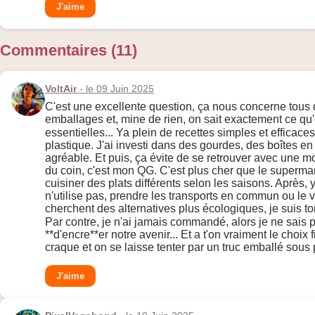
J'aime
Commentaires (11)
VoltAir
- le 09 Juin 2025
C'est une excellente question, ça nous concerne tous d
emballages et, mine de rien, on sait exactement ce qu
essentielles... Ya plein de recettes simples et efficaces
plastique. J'ai investi dans des gourdes, des boîtes en
agréable. Et puis, ça évite de se retrouver avec une mo
du coin, c'est mon QG. C'est plus cher que le supermarch
cuisiner des plats différents selon les saisons. Après,
n'utilise pas, prendre les transports en commun ou le vél
cherchent des alternatives plus écologiques, je suis t
Par contre, je n'ai jamais commandé, alors je ne sais pa
**d'encre**er notre avenir... Et a t'on vraiment le choix
craque et on se laisse tenter par un truc emballé sous p
J'aime