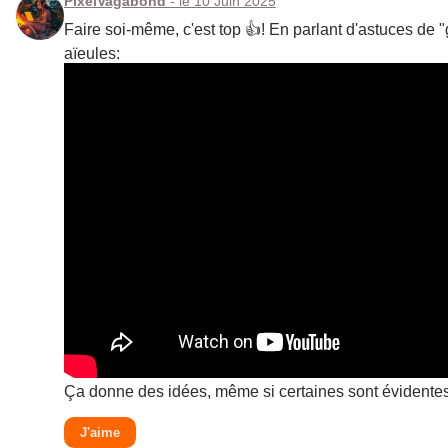
PixelVagabond
- le 10 Juin 2025
Faire soi-même, c'est top 👍! En parlant d'astuces de 
aïeules:
Ça donne des idées, même si certaines sont évidentes 
J'aime