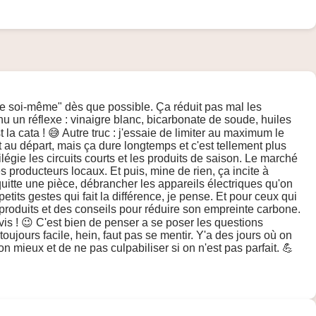
ire soi-même" dès que possible. Ça réduit pas mal les
 un réflexe : vinaigre blanc, bicarbonate de soude, huiles
t la cata ! 😅 Autre truc : j'essaie de limiter au maximum le
et au départ, mais ça dure longtemps et c'est tellement plus
égie les circuits courts et les produits de saison. Le marché
s producteurs locaux. Et puis, mine de rien, ça incite à
quitte une pièce, débrancher les appareils électriques qu'on
etits gestes qui fait la différence, je pense. Et pour ceux qui
s produits et des conseils pour réduire son empreinte carbone.
avis ! 😉 C'est bien de penser a se poser les questions
 toujours facile, hein, faut pas se mentir. Y'a des jours où on
on mieux et de ne pas culpabiliser si on n'est pas parfait. 💪