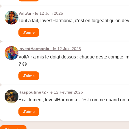
VoltAir
- le 12 Juin 2025
Tout a fait, InvestHarmonia, c'est en forgeant qu'on 
J'aime
InvestHarmonia
- le 12 Juin 2025
VoltAir a mis le doigt dessus : chaque geste compte, m
? 😉
J'aime
Raspoutine72
- le 12 Février 2026
Exactement, InvestHarmonia, c'est comme quand on brico
J'aime