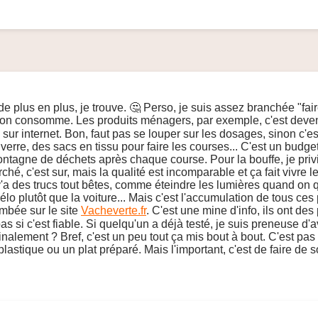
e plus en plus, je trouve. 🤔 Perso, je suis assez branchée "fa
'on consomme. Les produits ménagers, par exemple, c'est devenu
 sur internet. Bon, faut pas se louper sur les dosages, sinon c'es
 verre, des sacs en tissu pour faire les courses... C'est un budg
ntagne de déchets après chaque course. Pour la bouffe, je privil
é, c'est sur, mais la qualité est incomparable et ça fait vivre le
 y'a des trucs tout bêtes, comme éteindre les lumières quand on 
o plutôt que la voiture... Mais c'est l'accumulation de tous ces p
ombée sur le site
Vacheverte.fr
. C'est une mine d'info, ils ont de
s si c'est fiable. Si quelqu'un a déjà testé, je suis preneuse d'
 finalement ? Bref, c'est un peu tout ça mis bout à bout. C'est pas
lastique ou un plat préparé. Mais l'important, c'est de faire de s