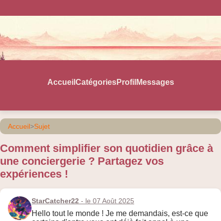
Accueil
Catégories
Profil
Messages
Accueil
>
Sujet
Comment simplifier son quotidien grâce à
une conciergerie ? Partagez vos
expériences !
StarCatcher22
- le 07 Août 2025
Hello tout le monde ! Je me demandais, est-ce que