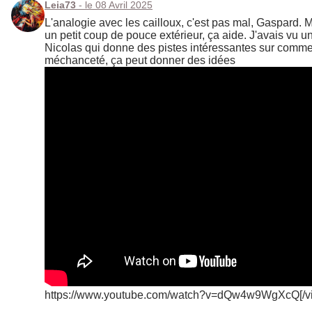
Leia73
- le 08 Avril 2025
L'analogie avec les cailloux, c'est pas mal, Gaspard. Mo
un petit coup de pouce extérieur, ça aide. J'avais vu 
Nicolas qui donne des pistes intéressantes sur commen
méchanceté, ça peut donner des idées
https://www.youtube.com/watch?v=dQw4w9WgXcQ[/v