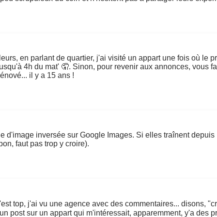
leurs, en parlant de quartier, j'ai visité un appart une fois où le
e jusqu'à 4h du mat' 🤦. Sinon, pour revenir aux annonces, vous f
nové... il y a 15 ans !
e d'image inversée sur Google Images. Si elles traînent depuis l
n, faut pas trop y croire).
'est top, j'ai vu une agence avec des commentaires... disons, "cré
ouvé un post sur un appart qui m'intéressait, apparemment, y'a des