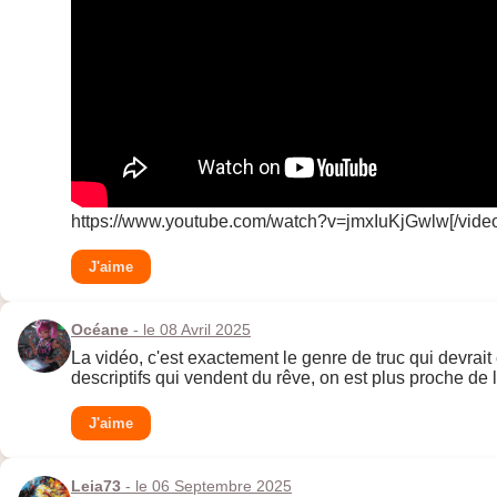
https://www.youtube.com/watch?v=jmxIuKjGwlw[/vide
J'aime
Océane
- le 08 Avril 2025
La vidéo, c'est exactement le genre de truc qui devrait 
descriptifs qui vendent du rêve, on est plus proche de l
J'aime
Leia73
- le 06 Septembre 2025