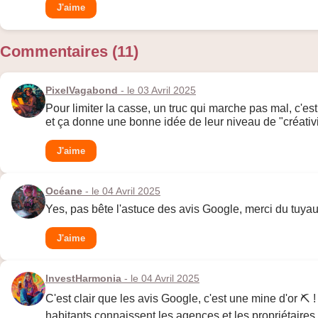
J'aime
Commentaires (11)
PixelVagabond
- le 03 Avril 2025
Pour limiter la casse, un truc qui marche pas mal, c'e
et ça donne une bonne idée de leur niveau de "créativ
J'aime
Océane
- le 04 Avril 2025
Yes, pas bête l'astuce des avis Google, merci du tuyau
J'aime
InvestHarmonia
- le 04 Avril 2025
C'est clair que les avis Google, c'est une mine d'or ⛏️ 
habitants connaissent les agences et les propriétaires